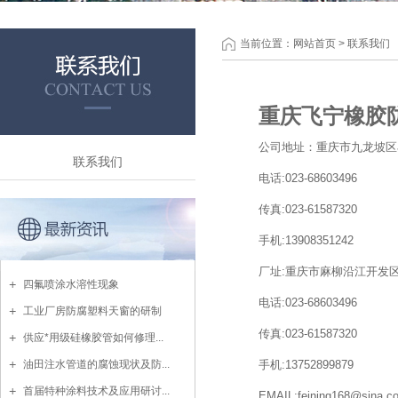
当前位置：
网站首页
>
联系我们
重庆飞宁橡胶
公司地址：重庆市九龙坡区石
联系我们
电话:023-68603496
传真:023-61587320
手机:13908351242
厂址:重庆市麻柳沿江开发
四氟喷涂水溶性现象
电话:023-68603496
工业厂房防腐塑料天窗的研制
传真:023-61587320
供应*用级硅橡胶管如何修理...
油田注水管道的腐蚀现状及防...
手机:13752899879
首届特种涂料技术及应用研讨...
EMAIL:feining168@sina.c