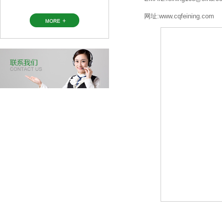
网址:www.cqfeining.com