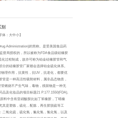
区别
【字体：
大
中
小
】
Administration)的简称。是受美国食品药
品监督局授权的，所以被称为FDA食品级硅橡胶
硫化过程制成，故亦可称为铂金硅橡胶管和气
部分的硅橡胶管厂家都会选择铂金硫化体系。
任何物理作用，抗黄性，抗UV，抗老化，都要优
胶管是一种高活性吸附材料，属非晶态物质，
胶管燃烧不产生气味，毒物，残留物是一种无
的项目标题21 P.177.1550(FDA),
橡胶许多原料中含有亚硝酸胺比如丁笨橡胶，丁晴橡
尤其是塑炼，硫化，配炼，再生胶脱硫等工
：二氧化硫，硫化氢，氟化氢，氯化氢，以及