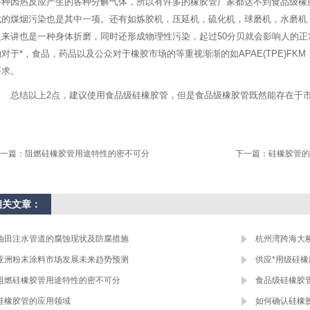
各种因热反应产生的各种分解气体，所以有许多的橡胶管厂家都达不到食品级橡
成的煤烟污染也是其中一项。还有如炼胶机，压延机，硫化机，球磨机，水磨机
人来讲也是一种身体折磨，同时还形成物理性污染，起过50分贝就会影响人的正
对于*，食品，药品以及公众对于橡胶市场的等重视渐渐的如APAE(TPE)FKM，N
要求。
总结以上2点，建议使用食品级硅橡胶管，但是食品级橡胶管既然能存在于
一篇：
阻燃硅橡胶管用途特性的密不可分
下一篇：
硅橡胶管的
相关文章：
油田注水管道的腐蚀现状及防腐措施
杭州湾跨海大
亚洲粉末涂料市场发展未来趋势预测
供应*用级硅
阻燃硅橡胶管用途特性的密不可分
食品级硅橡胶
硅橡胶管的应用领域
如何确认硅橡