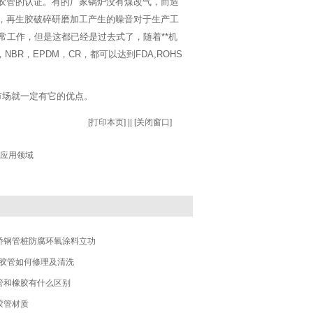
胶管的认证。有的厂家锅炉没有煤改气，而造
，再生胶破碎研磨加工产生的噪音对于生产工
常工作，但是这都已经是过去式了，随着**机
BR，EPDM，CR，都可以达到FDA,ROHS
市场就一定有它的优点。
[
打印本页
] || [
关闭窗口
]
应用领域
桥钢管桩防腐环氧涂料立功
橡胶管如何修理及清洗
管和橡胶有什么区别
胶管材质