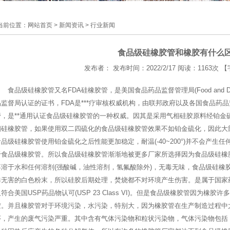
当前位置：
网站首页
>
新闻资讯
>
行业新闻
食品级硅橡胶管和橡胶有什么
发布者： 发布时间：2022/2/17 阅读：
1163次 
食品级硅橡胶管又名FDA硅橡胶管，是美国食品药品监督管理局(Food and Drug 
品监督局认证的证书，FDA是***疗审核权威机构，由联邦政府以及各国食品药
管，是**通用认证食品级硅橡胶管的一种权威。因其是采用气相硅胶原料经铂金
相硅橡胶管，如果使用双二四硫化的食品级硅橡胶管效果不如铂金硫化，因此大
食品级硅橡胶管使用铂金硫化之后性能更加稳定，耐温(-40~200°)并不会产生
于食品级橡胶管。所以食品级硅橡胶管渐渐地被更多厂家所选择因为食品级硅橡
不溶于水和任何溶剂(强酸碱，油性溶剂，氢氟酸除外)，无毒无味，食品级硅橡
毒无害的白色粉末，所以硅胶后期处理，焚烧都不对环境产生伤害。是属于国家药品及化妆品
及符合美国USP药品物认可(USP 23 Class VI)。但是食品级橡胶管因为
胶。并且橡胶管对于环境污染，水污染，特别大，因为橡胶管在生产制造过程中
序，产生的废气污染严重。其中含有气体污染物和粒状污染物，气体污染物包括